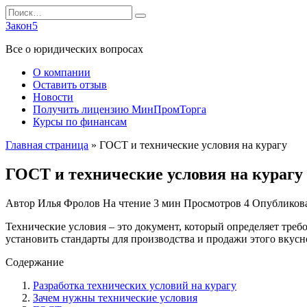
Перейти
Search
к
for:
Закон5
содержанию
Все о юридических вопросах
О компании
Оставить отзыв
Новости
Получить лицензию МинПромТорга
Курсы по финансам
Главная страница
»
ГОСТ и технические условия на курагу
ГОСТ и технические условия на курагу
Автор
Илья Фролов
На чтение
3 мин
Просмотров
4
Опубликов
Технические условия – это документ, который определяет треб
установить стандарты для производства и продажи этого вкусн
Содержание
Разработка технических условий на курагу
Зачем нужны технические условия