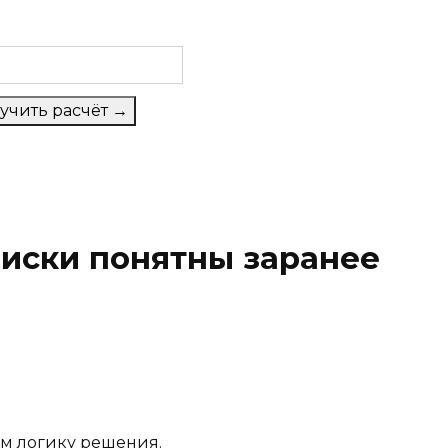
учить расчёт →
риски понятны заранее
ем логику решения.