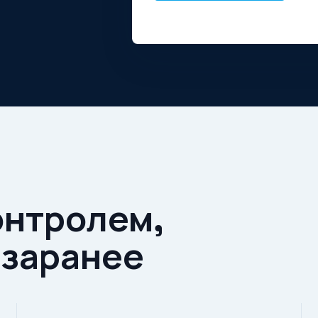
онтролем,
 заранее