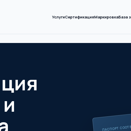
Услуги
Сертификация
Маркировка
База 
ация
 и
а
ПАСПОРТ СООТ