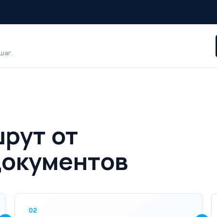
?
шаг.
рут от
документов
02