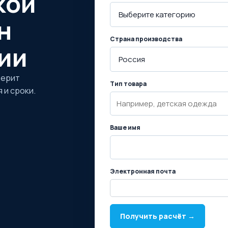
кой
н
Страна производства
ии
верит
Тип товара
 и сроки.
Ваше имя
Электронная почта
Получить расчёт →