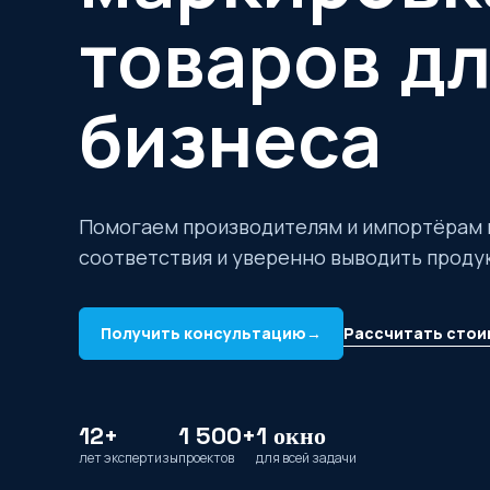
товаров д
бизнеса
Помогаем производителям и импортёрам 
соответствия и уверенно выводить проду
Рассчитать стои
Получить консультацию
→
12+
1 500+
1 окно
лет экспертизы
проектов
для всей задачи