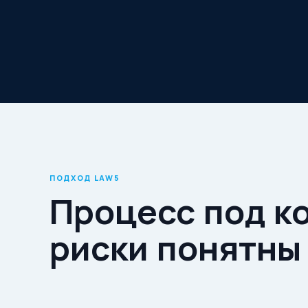
ПОДХОД LAW5
Процесс под к
риски понятны