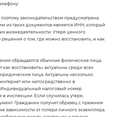
елефону:
, поэтому законодательством предусматрена
им из таких документов является ИНН, который
 их жизнедеятельности. Утеря ценного
 решения о том, где можно восстановить, и как
вления обращаются обычные физические лица.
 как восстановить» актуальны среди всех
 юридические лица. Актуальны несколько
 интернет или непосредственно в
. Индивидуальный налоговый номер
 в инспекции. Если случилась утеря,
кумент. Гражданин получит образец с прежним
вне зависимости от потери личного экземпляра.
 необходимо подать заявление и другие