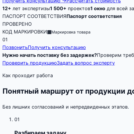
Получить консультацию
→
Рассчитать стоимость
12+
лет экспертизы
1 500+
проектов
1 окно
для всей з
ПАСПОРТ СООТВЕТСТВИЯ
Паспорт соответствия
ПРОВЕРЕНО
КОД МАРКИРОВКИ
▦
Маркировка товара
01
Позвонить
Получить консультацию
Нужно начать поставку без задержек?
Проверим треб
Проверить продукцию
Задать вопрос эксперту
Как проходит работа
Понятный маршрут от продукции д
Без лишних согласований и непредвиденных этапов.
01
Разбираем задачу