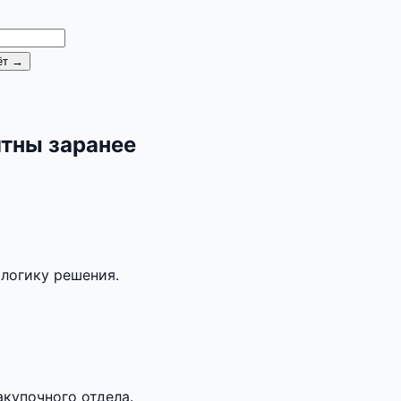
ёт →
ятны заранее
 логику решения.
акупочного отдела.