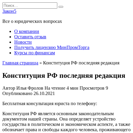
Перейти
Search
к
for:
Закон5
содержанию
Все о юридических вопросах
О компании
Оставить отзыв
Новости
Получить лицензию МинПромТорга
Курсы по финансам
Главная страница
»
Конституция РФ последняя редакция
Конституция РФ последняя редакция
Автор
Илья Фролов
На чтение
4 мин
Просмотров
9
Опубликовано
26.10.2021
Бесплатная консультация юриста по телефону:
Конституция РФ является основным законодательным
документом нашей страны. Она определяет устройство
государства в политическом и экономическом аспекте, а также
обозначает права и свободы каждого человека, проживающего