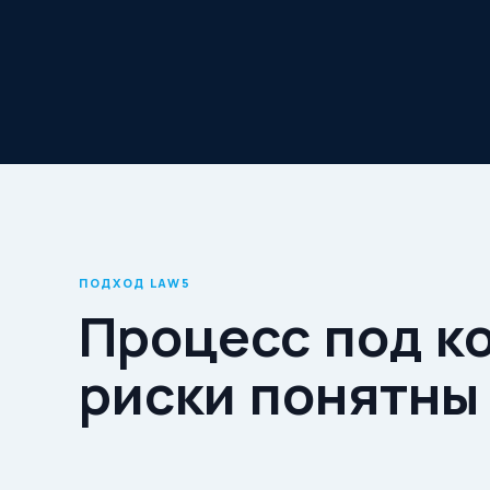
ПОДХОД LAW5
Процесс под к
риски понятны