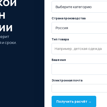
кой
н
Страна производства
ии
верит
Тип товара
 и сроки.
Ваше имя
Электронная почта
Получить расчёт →