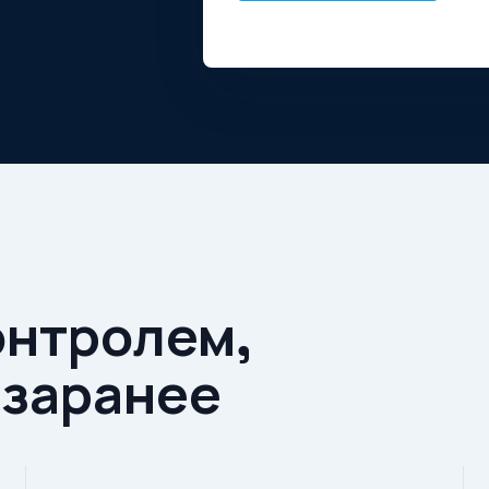
онтролем,
 заранее