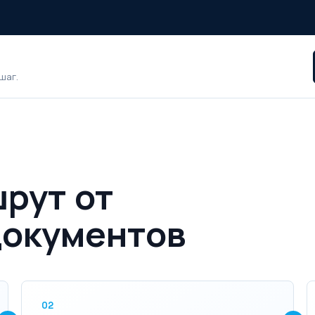
?
шаг.
рут от
документов
02