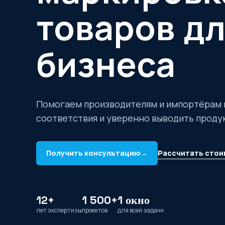
товаров д
бизнеса
Помогаем производителям и импортёрам 
соответствия и уверенно выводить проду
Рассчитать стои
Получить консультацию
→
12+
1 500+
1 окно
лет экспертизы
проектов
для всей задачи