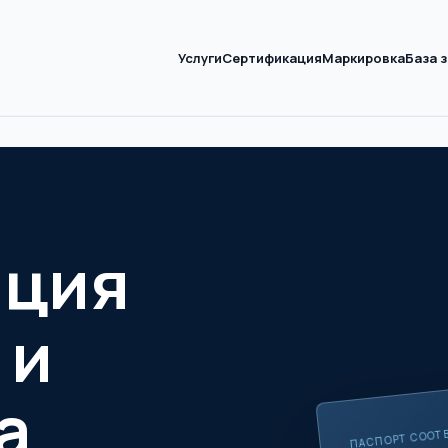
Услуги
Сертификация
Маркировка
База 
ация
 и
а
ПАСПОРТ СООТ