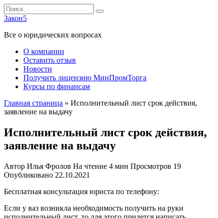
Перейти
Search
к
for:
Закон5
содержанию
Все о юридических вопросах
О компании
Оставить отзыв
Новости
Получить лицензию МинПромТорга
Курсы по финансам
Главная страница
»
Исполнительный лист срок действия,
заявление на выдачу
Исполнительный лист срок действия,
заявление на выдачу
Автор
Илья Фролов
На чтение
4 мин
Просмотров
19
Опубликовано
22.10.2021
Бесплатная консультация юриста по телефону:
Если у ваз возникла необходимость получить на руки
исполнительный лист, то для этого придется написать