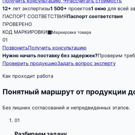
Получить консультацию
→
Рассчитать стоимость
12+
лет экспертизы
1 500+
проектов
1 окно
для всей з
ПАСПОРТ СООТВЕТСТВИЯ
Паспорт соответствия
ПРОВЕРЕНО
КОД МАРКИРОВКИ
▦
Маркировка товара
01
Позвонить
Получить консультацию
Нужно начать поставку без задержек?
Проверим треб
Проверить продукцию
Задать вопрос эксперту
Как проходит работа
Понятный маршрут от продукции д
Без лишних согласований и непредвиденных этапов.
01
Разбираем задачу