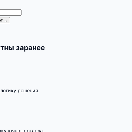
ёт →
ятны заранее
 логику решения.
акупочного отдела.