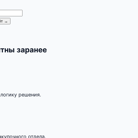
ёт →
ятны заранее
 логику решения.
акупочного отдела.