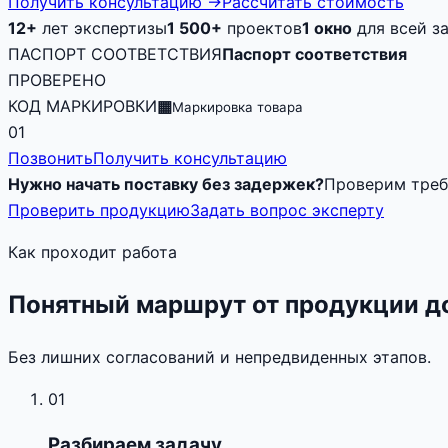
Получить консультацию
→
Рассчитать стоимость
12+
лет экспертизы
1 500+
проектов
1 окно
для всей з
ПАСПОРТ СООТВЕТСТВИЯ
Паспорт соответствия
ПРОВЕРЕНО
КОД МАРКИРОВКИ
▦
Маркировка товара
01
Позвонить
Получить консультацию
Нужно начать поставку без задержек?
Проверим треб
Проверить продукцию
Задать вопрос эксперту
Как проходит работа
Понятный маршрут от продукции д
Без лишних согласований и непредвиденных этапов.
01
Разбираем задачу