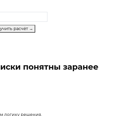
учить расчёт →
риски понятны заранее
ем логику решения.