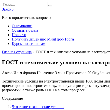
Перейти
Search
к
for:
Закон5
содержанию
Все о юридических вопросах
О компании
Оставить отзыв
Новости
Получить лицензию МинПромТорга
Курсы по финансам
Главная страница
»
ГОСТ и технические условия на электроус
ГОСТ и технические условия на электр
Автор
Илья Фролов
На чтение
3 мин
Просмотров
20
Опублико
Технические условия на электроустановки выше 1000 вольт яв
проектированию, строительству, эксплуатации и ремонту элект
разработки, а также роль ГОСТа в этом процессе.
Содержание
Что такое технические условия