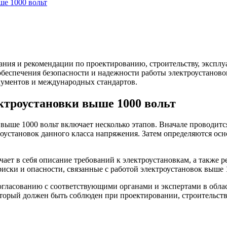
ше 1000 вольт
ания и рекомендации по проектированию, строительству, эксплу
беспечения безопасности и надежности работы электроустаново
кументов и международных стандартов.
ектроустановки выше 1000 вольт
 выше 1000 вольт включает несколько этапов. Вначале проводит
оустановок данного класса напряжения. Затем определяются ос
чает в себя описание требований к электроустановкам, а также 
иски и опасности, связанные с работой электроустановок выше 
огласованию с соответствующими органами и экспертами в облас
орый должен быть соблюден при проектировании, строительстве