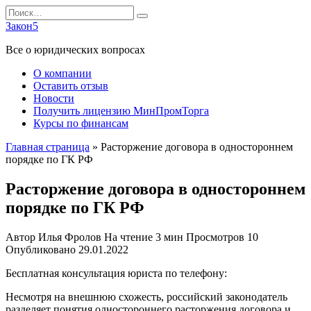
Перейти
Search
к
for:
Закон5
содержанию
Все о юридических вопросах
О компании
Оставить отзыв
Новости
Получить лицензию МинПромТорга
Курсы по финансам
Главная страница
»
Расторжение договора в одностороннем
порядке по ГК РФ
Расторжение договора в одностороннем
порядке по ГК РФ
Автор
Илья Фролов
На чтение
3 мин
Просмотров
10
Опубликовано
29.01.2022
Бесплатная консультация юриста по телефону:
Несмотря на внешнюю схожесть, российский законодатель
разделяет понятия одностороннего расторжения договора и