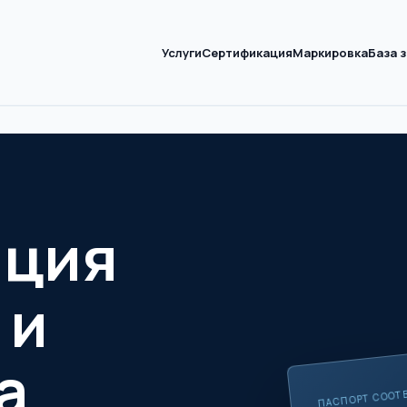
Услуги
Сертификация
Маркировка
База 
ация
 и
а
ПАСПОРТ СООТ