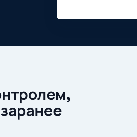
онтролем,
 заранее