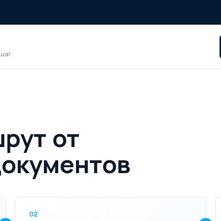
?
шаг.
рут от
документов
02