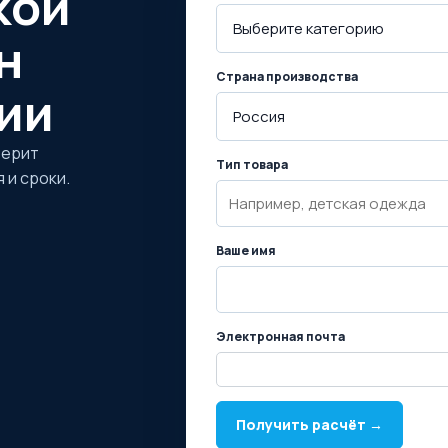
кой
н
Страна производства
ии
верит
Тип товара
 и сроки.
Ваше имя
Электронная почта
Получить расчёт →