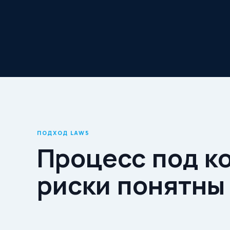
ПОДХОД LAW5
Процесс под к
риски понятны