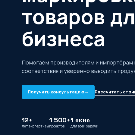
товаров д
бизнеса
Помогаем производителям и импортёрам 
соответствия и уверенно выводить проду
Рассчитать стои
Получить консультацию
→
12+
1 500+
1 окно
лет экспертизы
проектов
для всей задачи