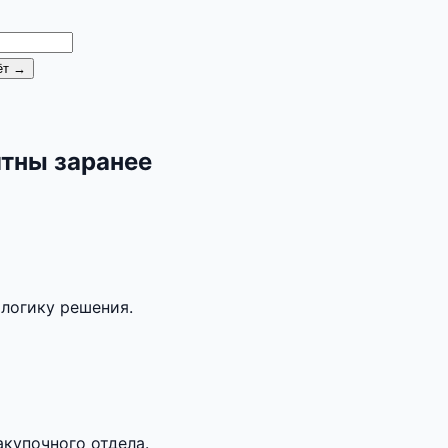
ёт →
ятны заранее
 логику решения.
акупочного отдела.