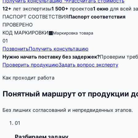
Получить консультацию
→
Рассчитать стоимость
12+
лет экспертизы
1 500+
проектов
1 окно
для всей з
ПАСПОРТ СООТВЕТСТВИЯ
Паспорт соответствия
ПРОВЕРЕНО
КОД МАРКИРОВКИ
▦
Маркировка товара
01
Позвонить
Получить консультацию
Нужно начать поставку без задержек?
Проверим треб
Проверить продукцию
Задать вопрос эксперту
Как проходит работа
Понятный маршрут от продукции д
Без лишних согласований и непредвиденных этапов.
01
Разбираем задачу