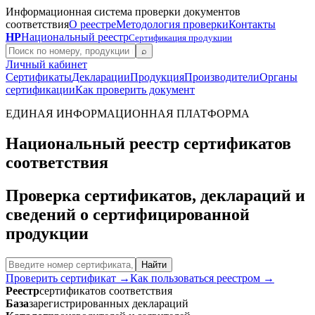
Информационная система проверки документов
соответствия
О реестре
Методология проверки
Контакты
НР
Национальный реестр
Сертификация продукции
⌕
Личный кабинет
Сертификаты
Декларации
Продукция
Производители
Органы
сертификации
Как проверить документ
ЕДИНАЯ ИНФОРМАЦИОННАЯ ПЛАТФОРМА
Национальный реестр сертификатов
соответствия
Проверка сертификатов, деклараций и
сведений о сертифицированной
продукции
Найти
Проверить сертификат →
Как пользоваться реестром →
Реестр
сертификатов соответствия
База
зарегистрированных деклараций